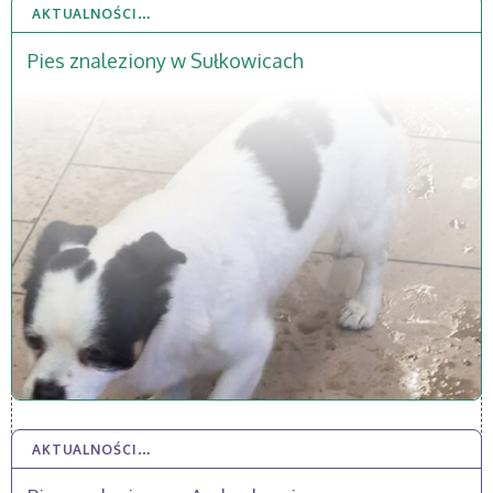
AKTUALNOŚCI…
31 GRU 2025
Pies znaleziony w Sułkowicach
AKTUALNOŚCI…
14 LIS 2025