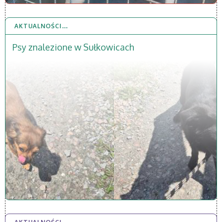
AKTUALNOŚCI…
20 LIP 2026
Psy znalezione w Sułkowicach