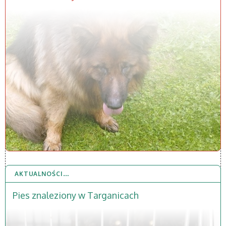
AKTUALNOŚCI…
11 CZE 2026
Pies znaleziony w Targanicach