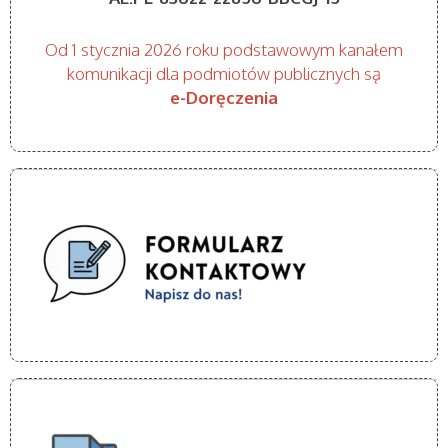
g
a
Od 1 stycznia 2026 roku podstawowym kanałem
c
komunikacji dla podmiotów publicznych są
e-Doręczenia
j
a
p
o
w
p
i
s
a
c
h