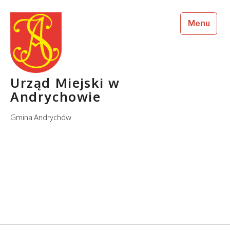
Skip
Skip
Site
Skip
to
to
to
map
Menu
content
Content
navigation
Urząd Miejski w
Andrychowie
Gmina Andrychów