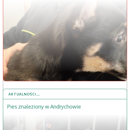
AKTUALNOŚCI…
20 STY 2026
Pies znaleziony w Andrychowie