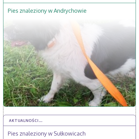
Pies znaleziony w Andrychowie
AKTUALNOŚCI…
18 SIE 2025
Pies znaleziony w Sułkowicach