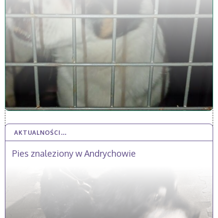
AKTUALNOŚCI…
15 STY 2026
Pies znaleziony w Andrychowie