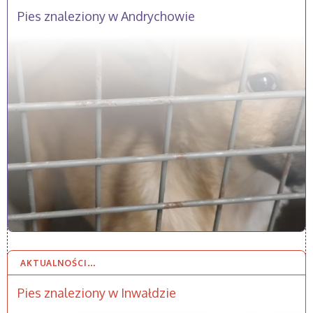
Pies znaleziony w Andrychowie
AKTUALNOŚCI…
2 LUT 2026
Pies znaleziony w Inwałdzie