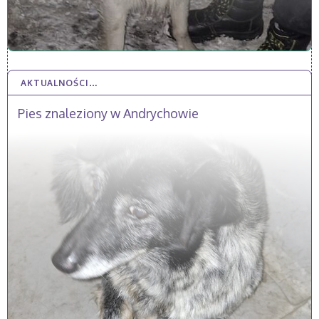
AKTUALNOŚCI…
2 STY 2026
Pies znaleziony w Andrychowie