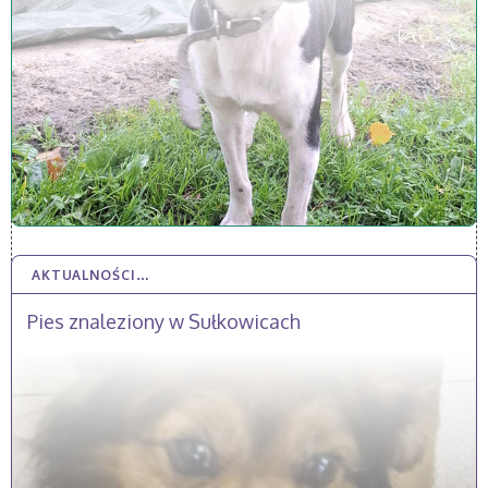
AKTUALNOŚCI…
20 PAŹ 2025
Pies znaleziony w Sułkowicach