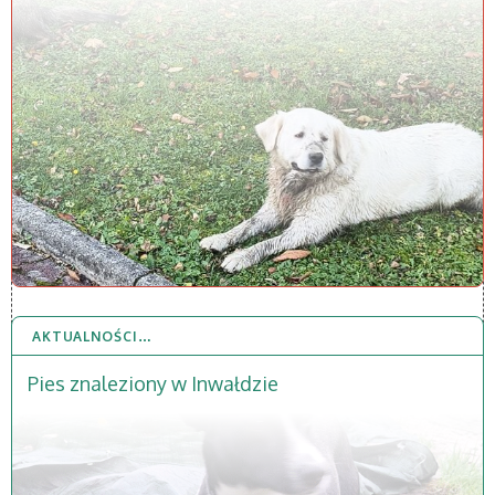
AKTUALNOŚCI…
22 PAŹ 2025
Pies znaleziony w Inwałdzie