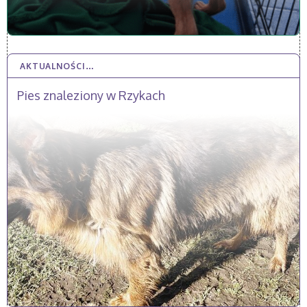
AKTUALNOŚCI…
18 WRZ 2025
Pies znaleziony w Rzykach