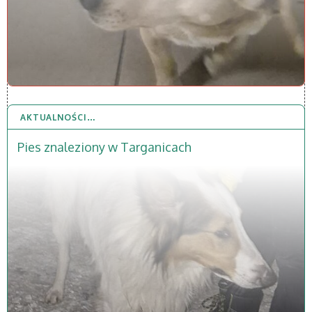
AKTUALNOŚCI…
2 STY 2026
Pies znaleziony w Targanicach