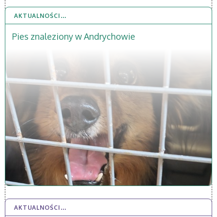
AKTUALNOŚCI…
20 MAR 2026
Pies znaleziony w Andrychowie
AKTUALNOŚCI…
5 LUT 2026